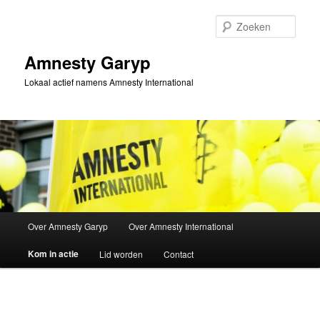
Spring
naar
Zoek
de
primaire
Amnesty Garyp
inhoud
Lokaal actief namens Amnesty International
Hoofdmenu
Over Amnesty Garyp
Over Amnesty International
Kom in actie
Lid worden
Contact